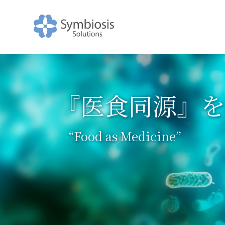
『医食同源』
を
“Food as Medicine”