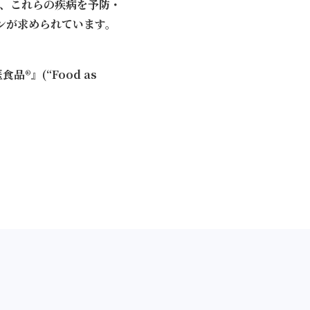
、
これらの疾病を予防・
ンが求められています。
医食品
』(“Food as