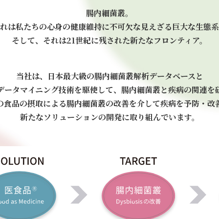
会社情報
腸内細菌叢。
れは私たちの心身の健康維持に不可欠な
見えざる巨大な生態系
そして、それは21世紀に残された新たなフロンティア。
会社概要
アドバイザリーボード
当社は、日本最大級の腸内細菌叢解析データベースと
データマイニング技術を駆使して、
腸内細菌叢と疾病の関連を
アクセスマップ
の食品の摂取による腸内細菌叢の改善を介して
疾病を予防・改
新たなソリューションの開発に
取り組んでいます。
採用情報
お問い合わせ