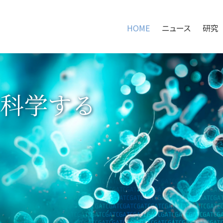
HOME
ニュース
研究
HOME
ニュース
科学する
研究
研究アプローチ
100万人の腸内健やかプロジェクト
共同研究の取り組み