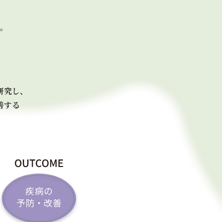
。
研究し、
善する