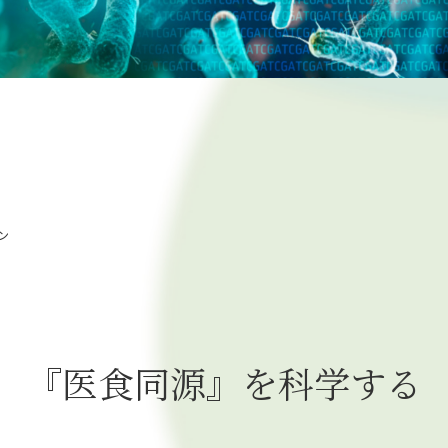
研究成果・論文
事業内容
SYMGRAM
健腸ナビ
ン
医食品
受託検査・受託研究
『医食同源』を科学する
共同研究