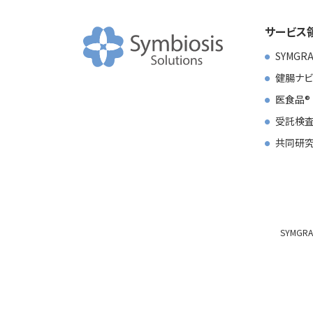
サービス
SYMGR
健腸ナビ
医食品
受託検査
共同研
SYMGR