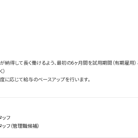
研究成果・論文
事業内容
SYMGRAM
が納得して長く働けるよう、最初の6ヶ月間を試用期間（有期雇用）
健腸ナビ
く）
度に応じて給与のベースアップを行います。
医食品
受託検査・受託研究
タッフ
スタッフ（管理職候補）
共同研究