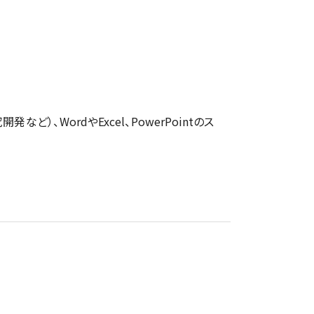
）、WordやExcel、PowerPointのス