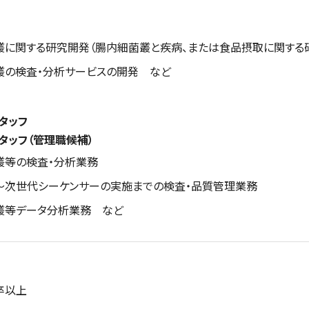
会社情報
叢に関する研究開発（腸内細菌叢と疾病、または食品摂取に関する
会社概要
叢の検査・分析サービスの開発 など
アドバイザリーボード
スタッフ
スタッフ（管理職候補）
アクセスマップ
叢等の検査・分析業務
出～次世代シーケンサーの実施までの検査・品質管理業務
採用情報
叢等データ分析業務 など
お問い合わせ
卒以上