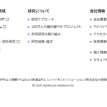
領域
研究について
会社情報
AM
研究アプローチ
会社概要
100万人の腸内健やかプロジェクト
アドバイ
共同研究の取り組み
アクセス
・受託研究
研究成果・論文
採用情報
究
個人情報
セキュリ
AM
および
健腸ナビ
および
医食品
は、
シンバイオシス・ソリューションズ株式会社の登録
© 2020 Symbiosis Solutions Inc.