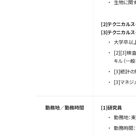
生物に関
[2]テクニカル
[3]テクニカル
大学卒以
[2][3
キル（一般
[3]統計
[3]マネ
勤務地／勤務時間
[1]研究員
勤務地：
勤務時間：9