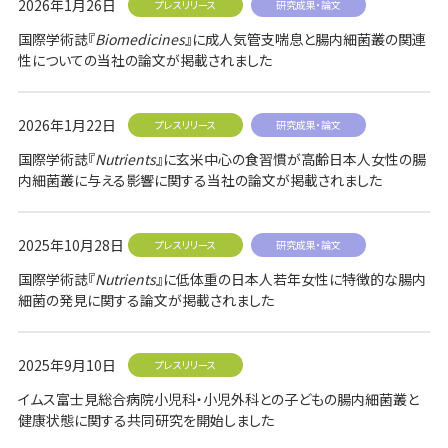
事業内容
2026年1月26日
プレスリリース
研究成果・論文
国際学術誌『
Biomedicines
』に成人気管支喘息と腸内細菌叢の関連
SYMGRAM
性についての当社の論文が掲載されました
健腸ナビ
2026年1月22日
プレスリリース
研究成果・論文
医食品
国際学術誌『
Nutrients
』に玄米中心の食習慣が高齢日本人女性の腸
内細菌叢に与える影響に関する当社の論文が掲載されました
受託検査・受託研究
共同研究
2025年10月28日
プレスリリース
研究成果・論文
国際学術誌『
Nutrients
』に低体重の日本人若年女性に特徴的な腸内
会社情報
細菌の発見に関する論文が掲載されました
会社概要
2025年9月10日
プレスリリース
アドバイザリーボード
イムス富士見総合病院小児科・小児外科との子どもの腸内細菌叢と
健康状態に関する共同研究を開始しました
アクセスマップ