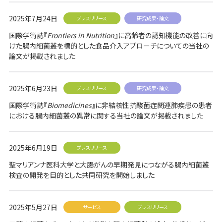
採用情報
2025年7月24日
プレスリリース
研究成果・論文
国際学術誌『
Frontiers in Nutrition
』に高齢者の認知機能の改善に向
けた腸内細菌叢を標的とした食品介入アプローチについての当社の
お問い合わせ
論文が掲載されました
2025年6月23日
プレスリリース
研究成果・論文
国際学術誌『
Biomedicines
』に非結核性抗酸菌症関連肺疾患の患者
における腸内細菌叢の異常に関する当社の論文が掲載されました
2025年6月19日
プレスリリース
聖マリアンナ医科大学と大腸がんの早期発見につながる腸内細菌叢
検査の開発を目的とした共同研究を開始しました
2025年5月27日
サービス
プレスリリース