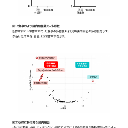
図1：食事および腸内細菌叢のα多様性
低体重群と正常体重群の(A)食事の多様性および(B)腸内細菌の多様性を示す。
赤色は低体重群、青色は正常体重群を示す。
図2：各群に特徴的な腸内細菌
x軸は効果量、y軸はウィルコクソン順位和検定による偽発見率（FDR）調整p値の–log