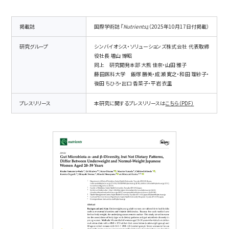
事業内容
SYMGRAM
掲載誌
国際学術誌 『
Nutrients
』（2025年10月17日付掲載）
健腸ナビ
研究グループ
シンバイオシス・ソリューションズ株式会社 代表取締
役社長 増山 博昭
同上 研究開発本部 大熊 佳奈・山田 雅子
医食品
藤田医科大学 飯塚 勝美・成瀬 寛之・和田 理紗子・
後田 ちひろ・出口 香菜子・平岩 衣里
受託検査・受託研究
プレスリリース
本研究に関するプレスリリースは
こちら（PDF）
共同研究
会社情報
会社概要
アドバイザリーボード
アクセスマップ