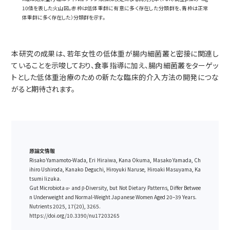
10値を表した火山図。赤枠は低体重群に有意に多く存在した分類群を、青枠は正常
体重群に多く存在した）分類群を示す。
本研究の成果は、若年女性の低体重が腸内細菌叢と密接に関連し
ていることを示唆しており、食事指導に加え、腸内細菌叢をターゲッ
トとした低体重治療のための新たな臨床的介入方法の開発につな
がると期待されます。
原論文情報
Risako Yamamoto-Wada, Eri Hiraiwa, Kana Okuma, Masako Yamada, Ch
ihiro Ushiroda, Kanako Deguchi, Hiroyuki Naruse, Hiroaki Masuyama, Ka
tsumi Iizuka.
Gut Microbiota α- and β-Diversity, but Not Dietary Patterns, Differ Betwee
n Underweight and Normal-Weight Japanese Women Aged 20–39 Years.
Nutrients 2025, 17(20), 3265.
https://doi.org/10.3390/nu17203265