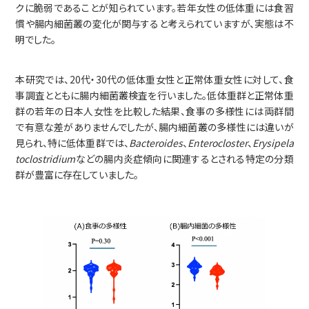
クに脆弱であることが知られています。若年女性の低体重には食習
慣や腸内細菌叢の変化が関与すると考えられていますが、実態は不
明でした。
本研究では、20代・30代の低体重女性と正常体重女性に対して、食
事調査とともに腸内細菌叢検査を行いました。低体重群と正常体重
群の若年の日本人女性を比較した結果、食事の多様性には両群間
で有意な差がありませんでしたが、腸内細菌叢の多様性には違いが
見られ、特に低体重群では、
Bacteroides
、
Enterocloster
、
Erysipela
toclostridium
などの腸内炎症傾向に関連するとされる特定の分類
群が豊富に存在していました。