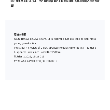
図2：食養ダイエットグループの腸内細菌叢の平均的な構成（各腸内細菌の相対存在
量）
原論文情報
Kouta Hatayama, Aya Ebara, Chihiro Hirano, Kanako Kono, Hiroaki Masu
yama, Iyoko Ashikari.
Intestinal Microbiota of Older Japanese Females Adhering to a Traditiona
l Japanese Brown Rice-Based Diet Pattern.
Nutrients 2026, 18(2), 219.
https://doi.org/10.3390/nu18020219