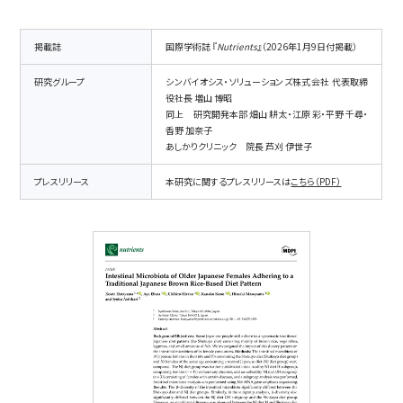
事業内容
SYMGRAM
掲載誌
国際学術誌 『
Nutrients
』（2026年1月9日付掲載）
健腸ナビ
研究グループ
シンバイオシス・ソリューションズ株式会社 代表取締
役社長 増山 博昭
同上 研究開発本部 畑山 耕太・江原 彩・平野 千尋・
医食品
香野 加奈子
あしかりクリニック 院長 芦刈 伊世子
受託検査・受託研究
プレスリリース
本研究に関するプレスリリースは
こちら（PDF）
共同研究
会社情報
会社概要
アドバイザリーボード
アクセスマップ