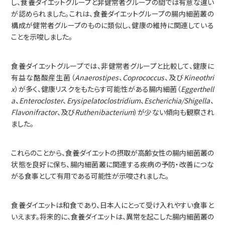
し、食養ダイエットグループと非健常者グループの間では有意な違い
が認められました。これは、食養ダイエットグループの腸内細菌叢の
構成が健常者グループのものに類似し、健康の維持に関連している
ことを示唆しました。
食養ダイエットグループでは、非健常者グループと比較して、健康に
有益な酪酸産生菌（
Anaerostipes
、
Coprococcus
、及び
Kineothri
x
）が多く、健康リスクをもたらす可能性がある腸内細菌（
Eggerthell
a
、
Enterocloster
、
Erysipelatoclostridium
、
Escherichia/Shigella
、
Flavonifractor
、及び
Ruthenibacterium
）が少ない傾向も観察され
ました。
これらのことから、食養ダイエットの摂取が高齢女性の腸内細菌叢の
状態を良好に保ち、腸内細菌叢に関連する疾病の予防・改善につな
がる食事として有用である可能性が示唆されました。
食養ダイエットは和食であり、日本人にとって受け入れやすい食事と
いえます。将来的に、食養ダイエットは、異常を起こした腸内細菌叢の