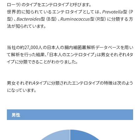
事業内容
ローラ）のタイプをエンテロタイプと呼びます。
世界的に知られているエンテロタイプとしては、
Prevotella
型（P
SYMGRAM
型）、
Bacteroides
型（B型）、
Ruminococcus
型（R型）に分類する方
法が知られています。
健腸ナビ
医食品
当社の約27,000人の日本人の腸内細菌叢解析データベースを用い
て解析を行った結果、「日本人のエンテロタイプ」は男女それぞれ4タ
受託検査・受託研究
イプに分類できることがわかりました。
共同研究
男女それぞれ4タイプに分類されたエンテロタイプの特徴は次のよう
になっています。
会社情報
会社概要
男性
アドバイザリーボード
アクセスマップ