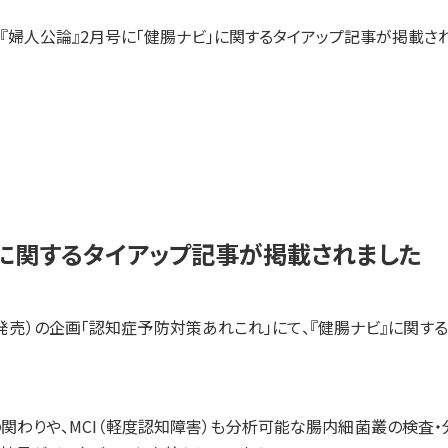
研究成果・論文
『婦人公論』2月号に「健腸ナビ」に関するタイアップ記事が掲載さ
事業内容
SYMGRAM
健腸ナビ
」に関するタイアップ記事が掲載されました
医食品
（月）発売）の企画「認知症予防対策あれこれ」にて、『健腸ナビ』に関
受託検査・受託研究
共同研究
わりや、MCI（軽度認知障害）も分析可能な腸内細菌叢の検査・