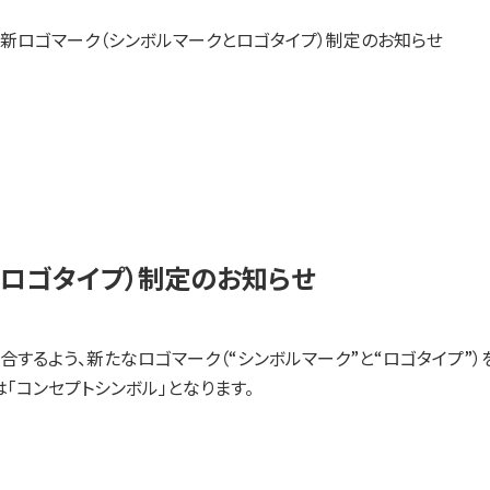
研究成果・論文
新ロゴマーク（シンボルマークとロゴタイプ）制定のお知らせ
事業内容
SYMGRAM
健腸ナビ
とロゴタイプ）制定のお知らせ
医食品
合するよう、新たなロゴマーク（“シンボルマーク”と“ロゴタイプ”）
受託検査・受託研究
は「コンセプトシンボル」となります。
共同研究