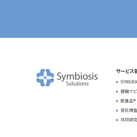
サービス
SYMGR
健腸ナビ
医食品
受託検査
共同研