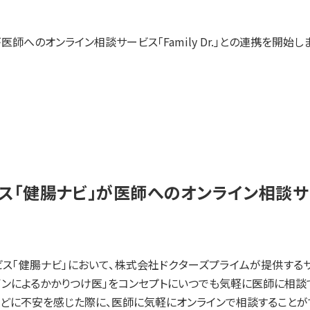
研究成果・論文
師へのオンライン相談サービス「Family Dr.」との連携を開始し
事業内容
SYMGRAM
健腸ナビ
健腸ナビ」が医師へのオンライン相談サービス
医食品
受託検査・受託研究
健腸ナビ」において、株式会社ドクターズプライムが提供するサービス「
共同研究
オンラインによるかかりつけ医」をコンセプトにいつでも気軽に医師に相
どに不安を感じた際に、医師に気軽にオンラインで相談することが