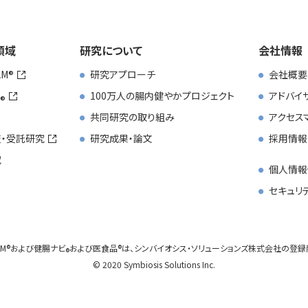
領域
研究について
会社情報
AM
研究アプローチ
会社概要
100万人の腸内健やかプロジェクト
アドバイ
共同研究の取り組み
アクセス
・受託研究
研究成果・論文
採用情報
究
個人情報
セキュリ
AM
および
健腸ナビ
および
医食品
は、
シンバイオシス・ソリューションズ株式会社の登録
© 2020 Symbiosis Solutions Inc.