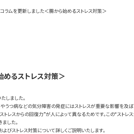
研究成果・論文
コラムを更新しました＜腸から始めるストレス対策＞
事業内容
SYMGRAM
健腸ナビ
始めるストレス対策＞
医食品
たしました。
受託検査・受託研究
やうつ病などの気分障害の発症にはストレスが重要な影響を及ぼ
“ストレスからの回復力”が人によって異なるためです。この“ストレ
きました。
共同研究
およびストレス対策について詳しくご説明いたします。