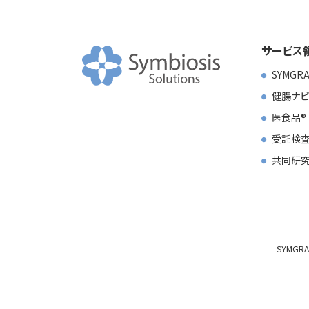
サービス
SYMGR
健腸ナビ
医食品
受託検査
共同研
SYMGR