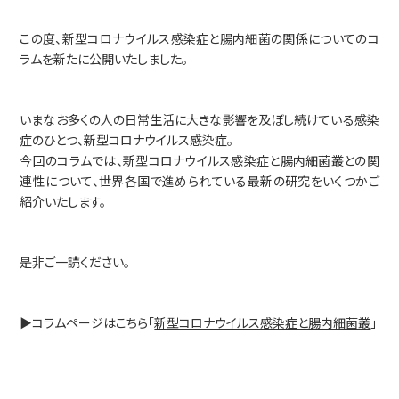
事業内容
SYMGRAM
この度、新型コロナウイルス感染症と腸内細菌の関係についてのコ
ラムを新たに公開いたしました。
健腸ナビ
いまなお多くの人の日常生活に大きな影響を及ぼし続けている感染
医食品
症のひとつ、新型コロナウイルス感染症。
今回のコラムでは、新型コロナウイルス感染症と腸内細菌叢との関
受託検査・受託研究
連性について、世界各国で進められている最新の研究をいくつかご
紹介いたします。
共同研究
是非ご一読ください。
会社情報
会社概要
▶コラムページはこちら「
新型コロナウイルス感染症と腸内細菌叢
」
アドバイザリーボード
アクセスマップ