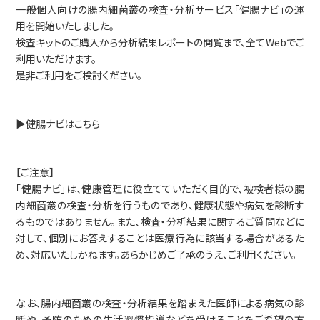
事業内容
一般個人向けの腸内細菌叢の検査・分析サービス「健腸ナビ」の運
用を開始いたしました。
SYMGRAM
検査キットのご購入から分析結果レポートの閲覧まで、全てWebでご
利用いただけます。
健腸ナビ
是非ご利用をご検討ください。
医食品
▶
健腸ナビはこちら
受託検査・受託研究
【ご注意】
共同研究
「
健腸ナビ
」は、健康管理に役立てていただく目的で、被検者様の腸
内細菌叢の検査・分析を行うものであり、健康状態や病気を診断す
会社情報
るものではありません。また、検査・分析結果に関するご質問などに
対して、個別にお答えすることは医療行為に該当する場合があるた
会社概要
め、対応いたしかねます。あらかじめご了承のうえ、ご利用ください。
アドバイザリーボード
なお、腸内細菌叢の検査・分析結果を踏まえた医師による病気の診
アクセスマップ
断や、予防のための生活習慣指導などを受けることをご希望の方