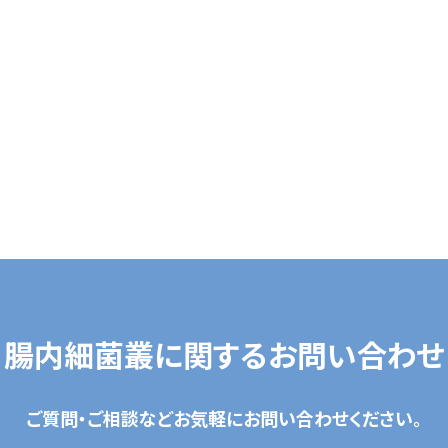
研究成果・論文
事業内容
SYMGRAM
健腸ナビ
医食品
腸内細菌叢に関するお問い合わせ
受託検査・受託研究
共同研究
ご質問・ご相談などお気軽にお問い合わせください。