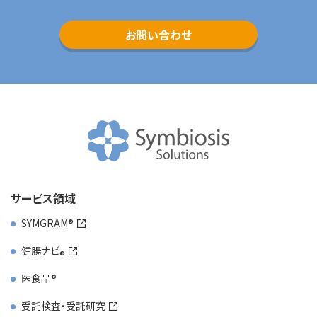
事業内容
SYMGRAM
お問い合わせ
健腸ナビ
医食品
受託検査・受託研究
共同研究
サービス領域
会社情報
SYMGRAM
会社概要
健腸ナビ
アドバイザリーボード
医食品
受託検査・受託研究
アクセスマップ